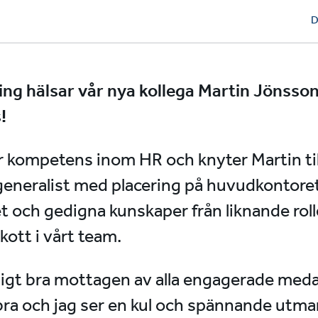
D
ing hälsar vår nya kollega Martin Jönsso
!
år kompetens inom HR och knyter Martin til
generalist med placering på huvudkontore
t och gedigna kunskaper från liknande roller
kott i vårt team.
äldigt bra mottagen av alla engagerade med
bra och jag ser en kul och spännande utma