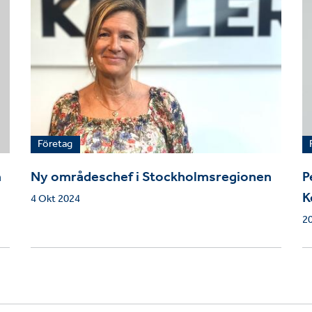
Företag
h
Ny områdeschef i Stockholmsregionen
P
K
4 Okt 2024
2