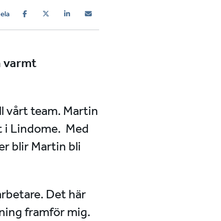
ela
n varmt
l vårt team. Martin
t i Lindome. Med
 blir Martin bli
arbetare. Det här
ning framför mig.