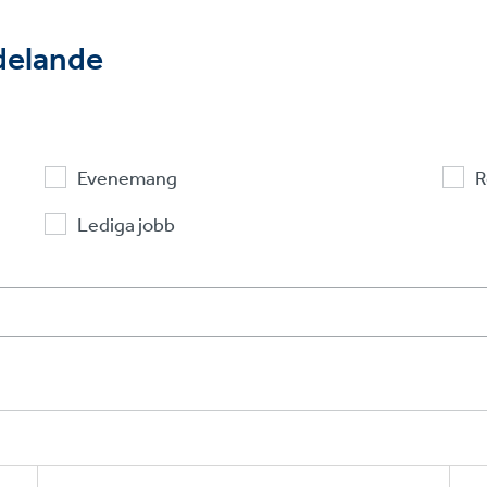
ddelande
Evenemang
R
Lediga jobb