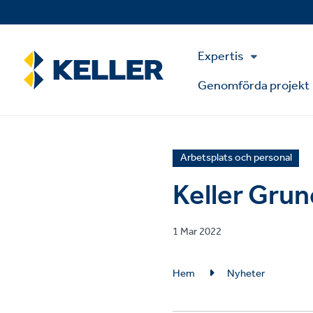
Skip
to
main
Main
content
Expertis
Menu
Genomförda projekt
News
Arbetsplats och personal
article
Keller Grun
category
Published
1 Mar 2022
on
Breadcrumb
Hem
Nyheter