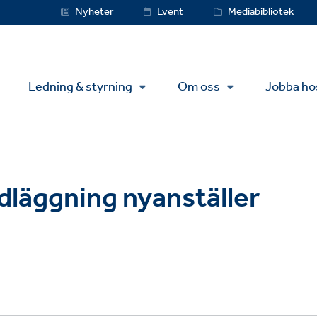
Service
Nyheter
Event
Mediabibliotek
Menu
Ledning & styrning
Om oss
Jobba ho
dläggning nyanställer