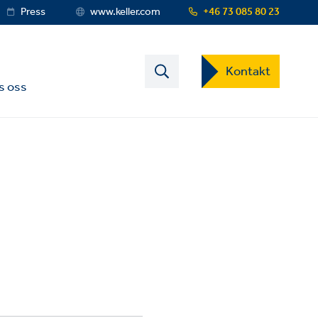
Press
www.keller.com
+46 73 085 80 23
Contact
Kontakt
US
s oss
Dropdown
Menu