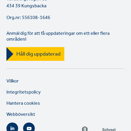
434 39 Kungsbacka
Org.nr: 556108-1646
Anmäl dig för att få uppdateringar om ett eller flera
områden!
Håll dig uppdaterad
Legal
So
Villkor
links
lin
Integritetspolicy
Hantera cookies
Webböversikt