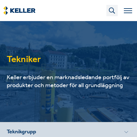
Skip
to
main
content
Tekniker
Keller erbjuder en marknadsledande portfölj av
produkter och metoder för all grundläggning
Teknikgrupp