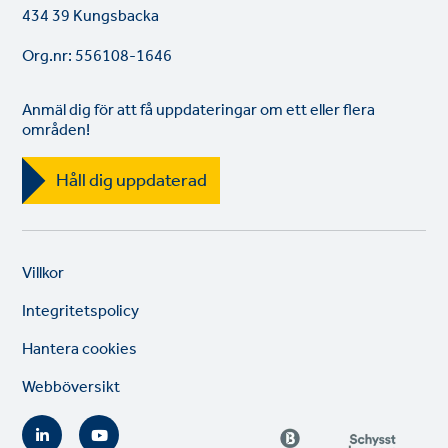
434 39 Kungsbacka
Org.nr: 556108-1646
Anmäl dig för att få uppdateringar om ett eller flera
områden!
Håll dig uppdaterad
Legal
So
Villkor
links
lin
Integritetspolicy
Hantera cookies
Webböversikt