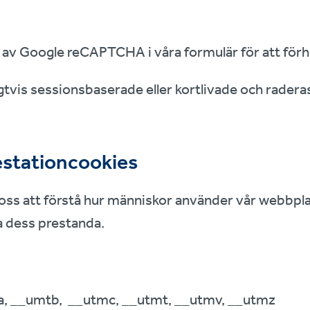
av Google reCAPTCHA i våra formulär för att för
gtvis sessionsbaserade eller kortlivade och radera
estationcookies
oss att förstå hur människor använder vår webbpla
a dess prestanda.
ma, __umtb, __utmc, __utmt, __utmv, __utmz