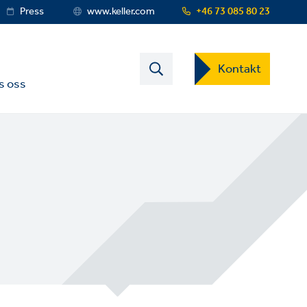
Press
www.keller.com
+46 73 085 80 23
Contact
Kontakt
US
s oss
Dropdown
Menu