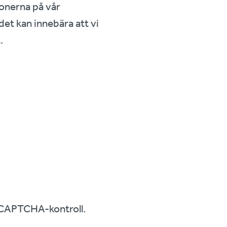
ionerna på vår
det kan innebära att vi
.
er CAPTCHA‑kontroll.