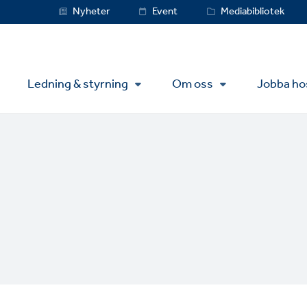
Service
Nyheter
Event
Mediabibliotek
Menu
Ledning & styrning
Om oss
Jobba ho