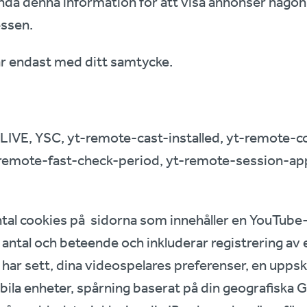
ända denna information för att visa annonser någo
essen.
r endast med ditt samtycke.
VE, YSC, yt-remote-cast-installed, yt-remote-c
-remote-fast-check-period, yt-remote-session-ap
antal cookies på sidorna som innehåller en YouTub
tal och beteende och inkluderar registrering av ett
u har sett, dina videospelares preferenser, en uppsk
ila enheter, spårning baserat på din geografiska 