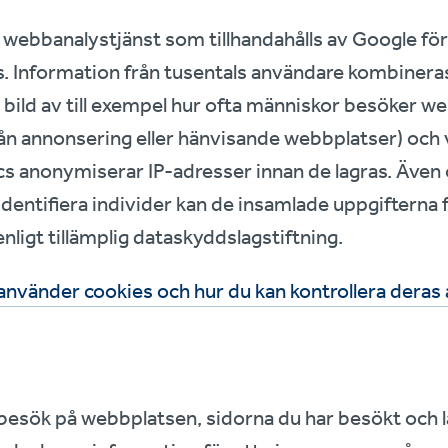
 webbanalystjänst som tillhandahålls av Google för 
 Information från tusentals användare kombineras 
bild av till exempel hur ofta människor besöker w
ån annonsering eller hänvisande webbplatser) och 
ics anonymiserar IP‑adresser innan de lagras. Äve
 identifiera individer kan de insamlade uppgifterna
ligt tillämplig dataskyddslagstiftning.
använder cookies och hur du kan kontrollera deras
 besök på webbplatsen, sidorna du har besökt och lä