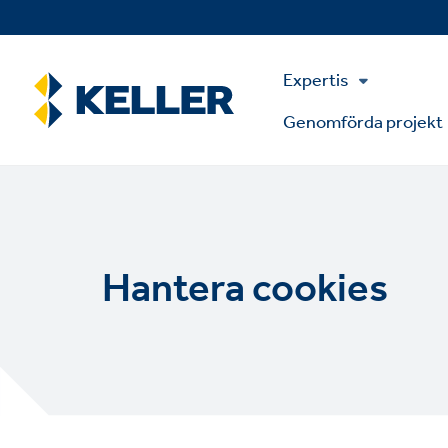
Skip
to
main
Main
content
Expertis
Menu
Genomförda projekt
Hantera cookies