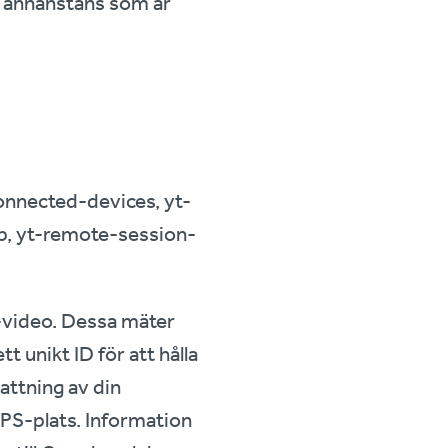
n annanstans som är
onnected-devices, yt-
p, yt-remote-session-
e-video. Dessa mäter
 unikt ID för att hålla
attning av din
GPS-plats. Information