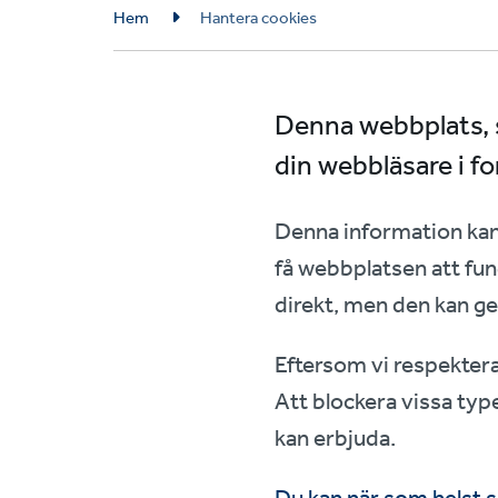
Breadcrumb
Hem
Hantera cookies
Denna webbplats, s
din webbläsare i fo
Denna information kan 
få webbplatsen att fun
direkt, men den kan g
Eftersom vi respekterar 
Att blockera vissa typ
kan erbjuda.