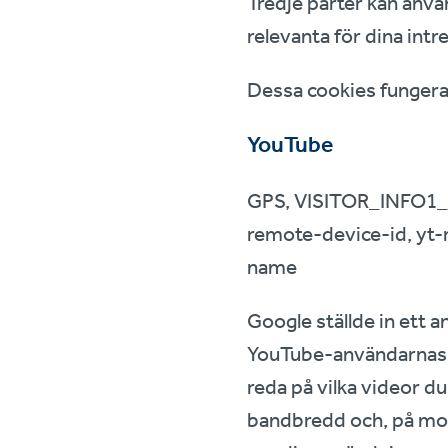
Tredje parter kan anv
relevanta för dina intr
Dessa cookies fungera
YouTube
GPS, VISITOR_INFO1_LI
remote-device-id, yt
name
Google ställde in ett 
YouTube-användarnas an
reda på vilka videor d
bandbredd och, på mob