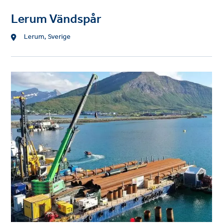
Lerum Vändspår
Location
Lerum, Sverige
Project
image