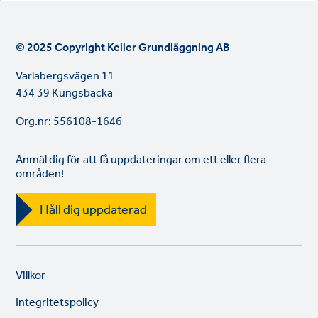
© 2025 Copyright Keller Grundläggning AB
Varlabergsvägen 11
434 39 Kungsbacka
Org.nr: 556108-1646
Anmäl dig för att få uppdateringar om ett eller flera
områden!
Håll dig uppdaterad
Legal
So
Villkor
links
lin
Integritetspolicy