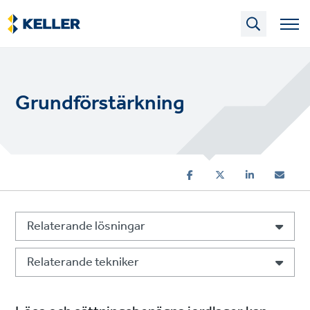
Skip
to
main
content
Grundförstärkning
Relaterande lösningar
Relaterande tekniker