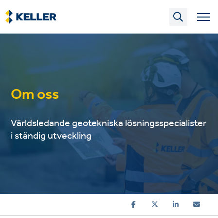
Skip
to
main
content
Om oss
Världsledande geotekniska lösningsspecialister
i ständig utveckling