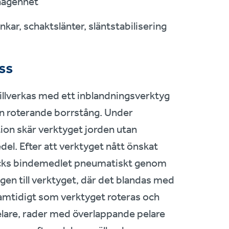
nägenhet
kar, schaktslänter, släntstabilisering
ss
tillverkas med ett inblandningsverktyg
en roterande borrstång. Under
ion skär verktyget jorden utan
el. Efter att verktyget nått önskat
ycks bindemedlet pneumatiskt genom
gen till verktyget, där det blandas med
amtidigt som verktyget roteras och
elare, rader med överlappande pelare