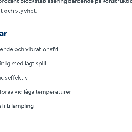
 procent blockstabilisering beroende på konstrukti
et och styvhet.
ar
ende och vibrationsfri
nlig med lågt spill
dseffektiv
föras vid låga temperaturer
l i tillämpling