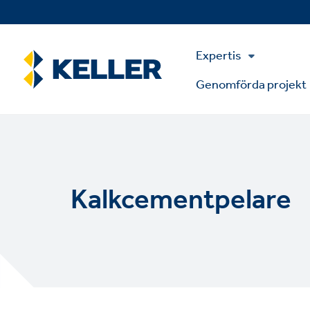
Skip
to
main
Main
content
Expertis
Menu
Genomförda projekt
Kalkcementpelare