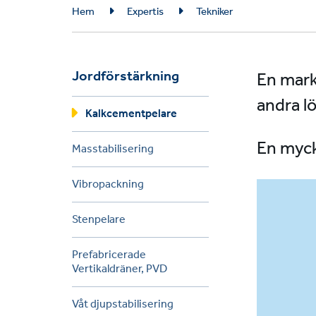
Breadcrumb
Hem
Expertis
Tekniker
Jordförstärkning
En mark
andra lö
Kalkcementpelare
En myck
Masstabilisering
Vibropackning
Stenpelare
Prefabricerade
Vertikaldräner, PVD
Våt djupstabilisering