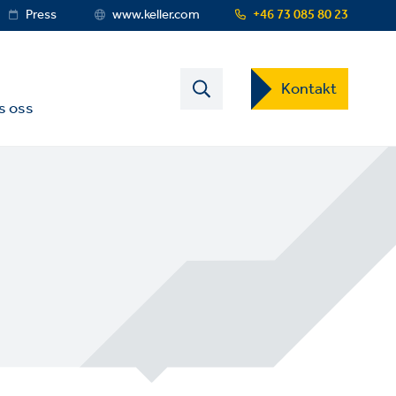
Press
www.keller.com
+46 73 085 80 23
Contact
Kontakt
US
s oss
Dropdown
Menu