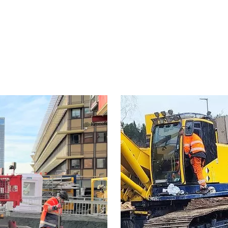
Project
image
ont