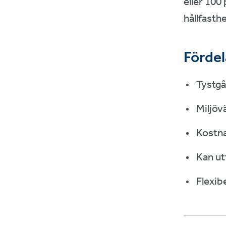
eller 100
hållfasth
Fördel
Tystgå
Miljövä
Kostna
Kan ut
Flexibe