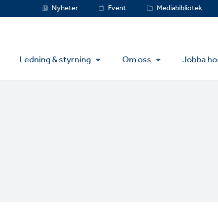
Service
Nyheter
Event
Mediabibliotek
Menu
Ledning & styrning
Om oss
Jobba ho