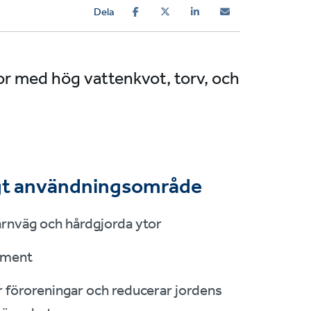
Dela
or med hög vattenkvot, torv, och
gt användningsområde
ärnväg och hårdgjorda ytor
ament
 föroreningar och reducerar jordens