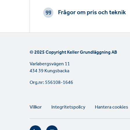
CTAs
Frågor om pris och teknik
© 2025 Copyright Keller Grundläggning AB
Varlabergsvägen 11
434 39 Kungsbacka
Org.nr: 556108-1646
Legal
Villkor
Integritetspolicy
Hantera cookies
links
Social