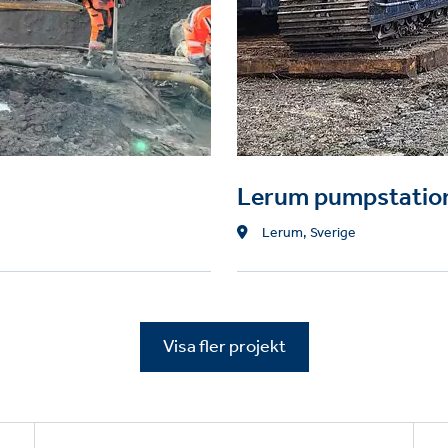
Lerum pumpstatio
Location
Lerum, Sverige
Visa fler projekt