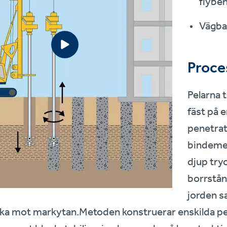
flybe
Vägban
Proce
Pelarna 
fäst på 
penetrat
bindemed
djup tr
borrstån
jorden s
baka mot markytan.Metoden konstruerar enskilda p