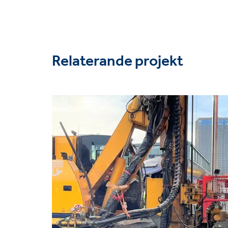
Relaterande projekt
Project
image
Lösningar
Grundförstärkning
Marknader
Infrastruktur
Tekniker
Kalkcementpelare
Sp