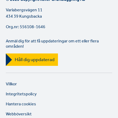
Varlabergsvägen 11
434 39 Kungsbacka
Org.nr: 556108-1646
Anmäl dig för att få uppdateringar om ett eller flera
områden!
Håll dig uppdaterad
Legal
So
Villkor
links
lin
Integritetspolicy
Hantera cookies
Webböversikt