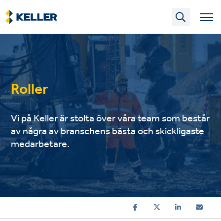
Skip
to
main
content
Roller
Vi på Keller är stolta över våra team som består
av några av branschens bästa och skickligaste
medarbetare.