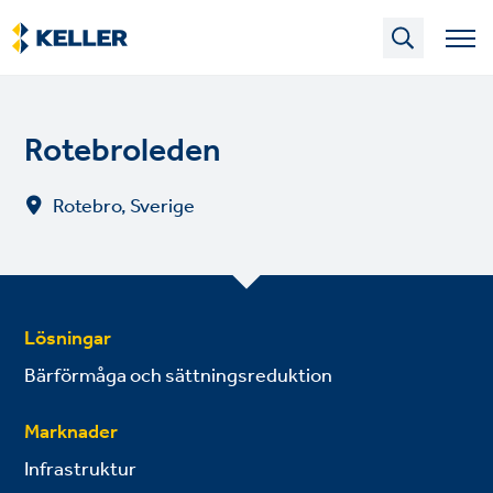
Skip
to
main
content
Rotebroleden
Rotebro, Sverige
Lösningar
Bärförmåga och sättningsreduktion
Marknader
Infrastruktur