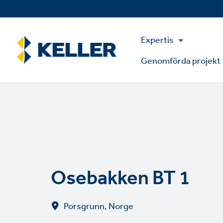
Skip
to
main
Main
content
Expertis
Menu
Genomförda projekt
Osebakken BT 1
Porsgrunn, Norge