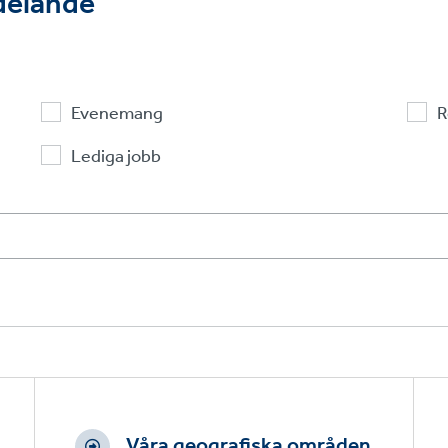
ddelande
Evenemang
R
Lediga jobb
Våra geografiska områden