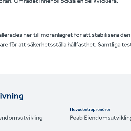
rän. Området innehöll också en del kvicklera.
lerades ner till moränlagret för att stabilisera den
are för att säkerhetsställa hållfasthet. Samtliga te
ivning
Huvudentreprenörer
iendomsutvikling
Peab Eiendomsutviklin