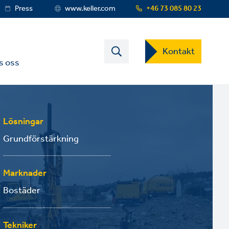
Press
www.keller.com
+46 73 085 80 23
Contact
Kontakt
US
s oss
Dropdown
Menu
Lösningar
Grundförstärkning
Marknader
Bostäder
Tekniker