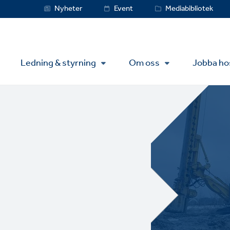
Service
Nyheter
Event
Mediabibliotek
Menu
Ledning & styrning
Om oss
Jobba ho