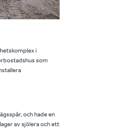
nhetskomplex i
flerbostadshus som
nstallera
vägsspår, och hade en
ager av sjölera och ett