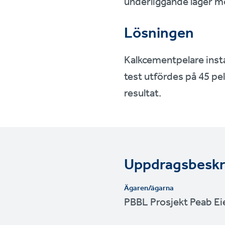
underliggande lager mo
Lösningen
Kalkcementpelare instal
test utfördes på 45 pel
resultat.
Uppdragsbeskr
Ägaren/ägarna
PBBL Prosjekt Peab E