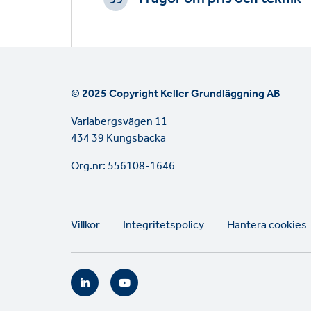
© 2025 Copyright Keller Grundläggning AB
Varlabergsvägen 11
434 39 Kungsbacka
Org.nr: 556108-1646
Legal
Villkor
Integritetspolicy
Hantera cookies
links
Social
links