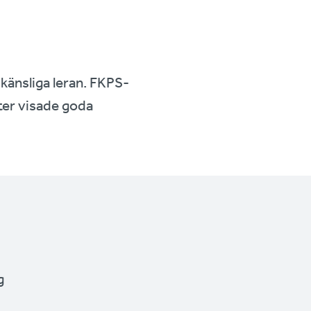
 känsliga leran. FKPS-
ster visade goda
g