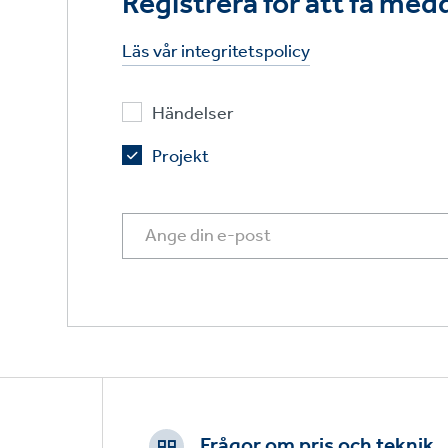
Registrera för att få me
Läs vår integritetspolicy
Händelser
Projekt
Footer
CTAs
Frågor om pris och teknik