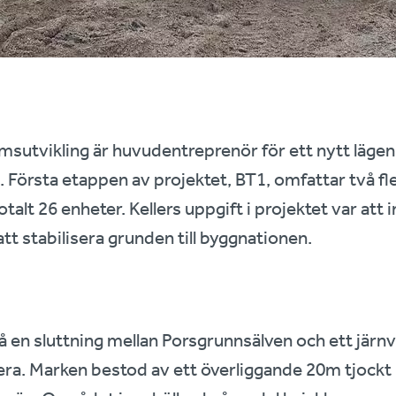
msutvikling är huvudentreprenör för ett nytt läge
 Första etappen av projektet, BT1, omfattar två 
alt 26 enheter. Kellers uppgift i projektet var att i
tt stabilisera grunden till byggnationen.
å en sluttning mellan Porsgrunnsälven och ett järn
ra. Marken bestod av ett överliggande 20m tjockt l