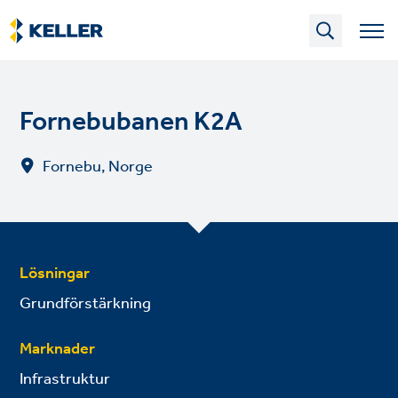
Skip
to
main
content
Fornebubanen K2A
Fornebu, Norge
Lösningar
Grundförstärkning
Marknader
Infrastruktur