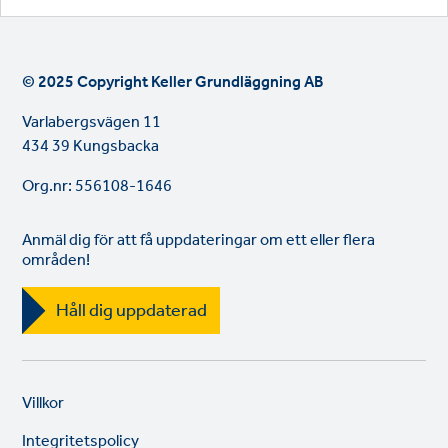
© 2025 Copyright Keller Grundläggning AB
Varlabergsvägen 11
434 39 Kungsbacka
Org.nr: 556108-1646
Anmäl dig för att få uppdateringar om ett eller flera
områden!
Håll dig uppdaterad
Legal
So
Villkor
links
lin
Integritetspolicy