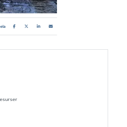
ela
esurser