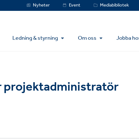
Service
Nyheter
Event
Mediabibliotek
Menu
Ledning & styrning
Om oss
Jobba ho
r projektadministratör