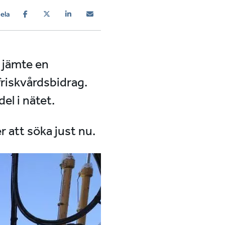
ela
t jämte en
friskvårdsbidrag.
el i nätet.
er att söka just nu.