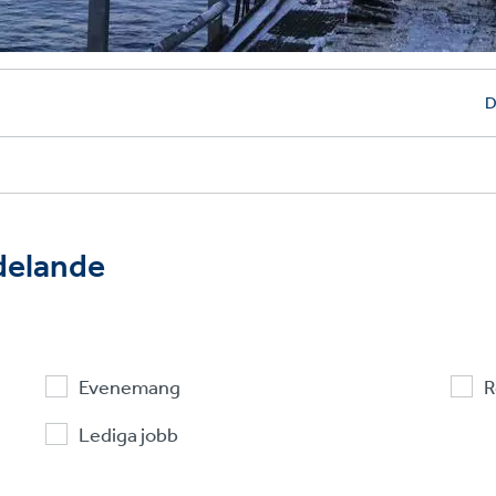
D
ddelande
Evenemang
R
Lediga jobb