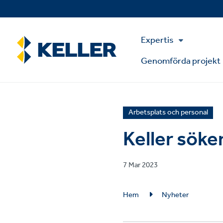
Skip
to
main
Main
content
Expertis
Menu
Genomförda projekt
News
Arbetsplats och personal
article
Keller söke
category
Published
7 Mar 2023
on
Breadcrumb
Hem
Nyheter