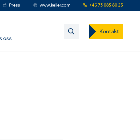
Press
www.keller.com
+46 73 085 80 23
Contact
Kontakt
US
s oss
Dropdown
Menu