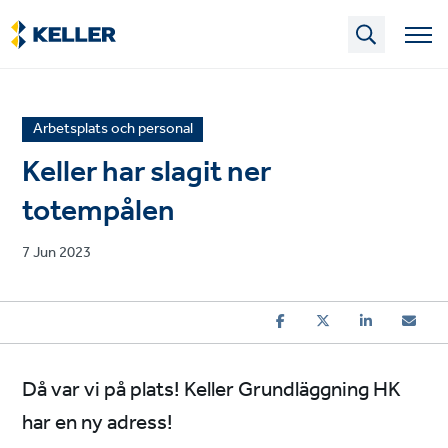
Skip
to
main
content
News
Arbetsplats och personal
article
Keller har slagit ner
category
totempålen
Published
7 Jun 2023
on
Då var vi på plats! Keller Grundläggning HK
har en ny adress!