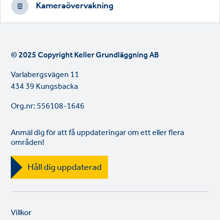
Kameraövervakning
© 2025 Copyright Keller Grundläggning AB
Varlabergsvägen 11
434 39 Kungsbacka
Org.nr: 556108-1646
Anmäl dig för att få uppdateringar om ett eller flera
områden!
Håll dig uppdaterad
Legal
So
Villkor