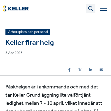
Skip
to
main
content
News
Arbetsplats och personal
article
Keller firar helg
category
Published
3 Apr 2023
on
Påskhelgen är i ankommande och med det
tar Keller Grundläggning lite välförtjänt
ledighet mellan 7 - 10 april, vilket innebär att