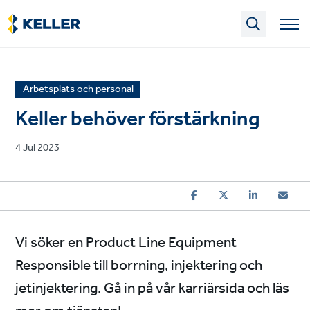
Skip
to
main
content
News
Arbetsplats och personal
article
Keller behöver förstärkning
category
Published
4 Jul 2023
on
Vi söker en Product Line Equipment
Responsible till borrning, injektering och
jetinjektering. Gå in på vår karriärsida och läs