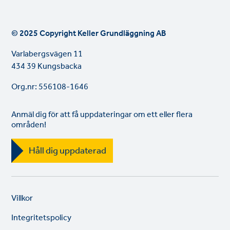
© 2025 Copyright Keller Grundläggning AB
Varlabergsvägen 11
434 39 Kungsbacka
Org.nr: 556108-1646
Anmäl dig för att få uppdateringar om ett eller flera
områden!
Håll dig uppdaterad
Legal
So
Villkor
links
lin
Integritetspolicy